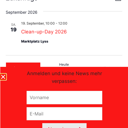
Liste
An
Wählen
Nav
Sie
September 2026
das
Datum
19. September, 10:00
-
12:00
aus.
SA.
19
Clean-up-Day 2026
Marktplatz Lyss
Heute
Vera
Nächste
Veranstaltungen
Vorherige
Anmelden und keine News mehr
verpassen:
Kalender abonnieren
V
o
r
E
n
-
a
M
Sozialdemokratische Partei
m
a
e