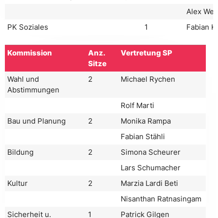
Alex Web
PK Soziales
1
Fabian K
Kommission
Anz.
Vertretung SP
Sitze
Wahl und
2
Michael Rychen
Abstimmungen
Rolf Marti
Bau und Planung
2
Monika Rampa
Fabian Stähli
Bildung
2
Simona Scheurer
Lars Schumacher
Kultur
2
Marzia Lardi Beti
Nisanthan Ratnasingam
Sicherheit u.
1
Patrick Gilgen