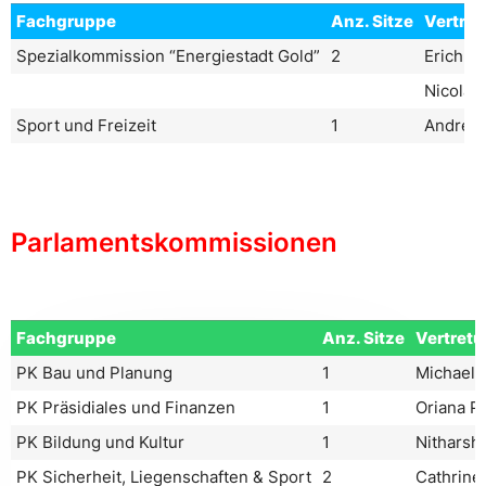
Fachgruppe
Anz. Sitze
Vertre
Spezialkommission “Energiestadt Gold”
2
Erich Lü
Nicolas 
Sport und Freizeit
1
Andrea 
Parlamentskommissionen
Fachgruppe
Anz. Sitze
Vertret
PK Bau und Planung
1
Michael 
PK Präsidiales und Finanzen
1
Oriana Pa
PK Bildung und Kultur
1
Nitharsh
PK Sicherheit, Liegenschaften & Sport
2
Cathrine 