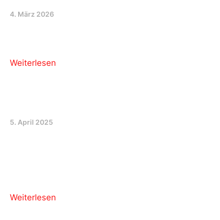
GGR 2. März 2026
4. März 2026
“Wir ergreifen Partei” – Heute für unsere
Schüler:innen…
Weiterlesen
Lysspo 2025
5. April 2025
Lysspo 2025 – 2. bis 5. April 2025 Unser Stand an
der Lysspo 2025 vom 2. bis 5.4.2025 Ein Wort zur
Gleichberechtigung bei der Listengestaltung…. Die
Wahlen im Herbst auch
Weiterlesen