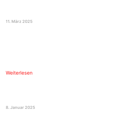
Margrit Junker-Burkhard
11. März 2025
Margrit Junker Burkhard Abschiedsapéro
Eindrücke vom Abschiedsapero von Margrit
Junker-Burkhard im Rathaus zu Bern vom
Donnerstag den 7. März 2025 zu Ehren ihrer
jahrelangen engagierten Präsenz für die SP und
Weiterlesen
Oriana Pardini
8. Januar 2025
Die Seite von Oriana Pardini Inhaltsverzeichnis
Orianas Statements zu “Antifaschismus” Anfang