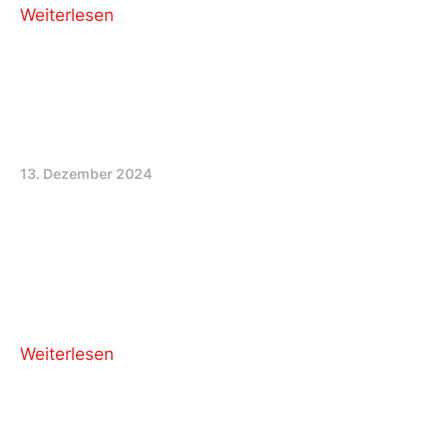
Weiterlesen
“Good Vibes” – Eröffnung
Jugendraum
13. Dezember 2024
Am 11. Dezember 2024 ist es endlich soweit: Was
mit einem Vorstoss der SP 2021 begann wurde
heute Realität: Die Eröffnung eines Jugendraumes
an der Bielstrasse! Impressionen von der
Eröffnung
Weiterlesen
Lysser Hockeyfrauen erhalten