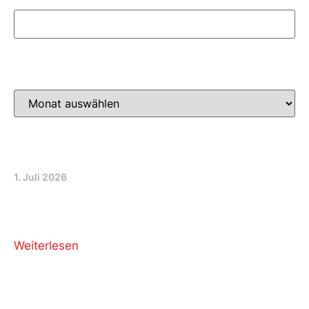
Archiv
GGR 29. Juni 2026
1. Juli 2026
“Wir ergreifen Partei” – Heute für unsere
Schüler:innen…
Weiterlesen