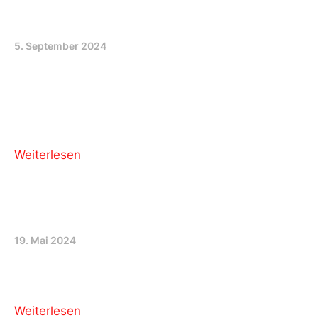
Hilfe aus der Politik!
5. September 2024
Bieler Tagblatt vom 31. August 2024: 💪 Unsere
Vizepräsidentin und GGR Vizepräsidentin Oriana
Pardini setzte sich seit Januar mit viel Elan für den
DHC Lyss ein. Was sie erreicht hat
Weiterlesen
JUGENDRÄUME endlich in Sicht!
19. Mai 2024
https://splyss.ch/wp-
content/uploads/sites/30/2024/05/Jugendraum202
Weiterlesen