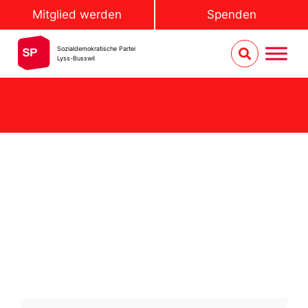
Mitglied werden
Spenden
Sozialdemokratische Partei
Lyss-Busswil
Am 4. Juni 2024 organisierte die SP Lyss-Busswil
einen Ausflug für alle Parteimitglieder an die
laufende Grossratssession in Bern. Das Gesehene
und Erlebte war eindrücklich und für die
Teilnehmenden ein einzigartiger Tag!