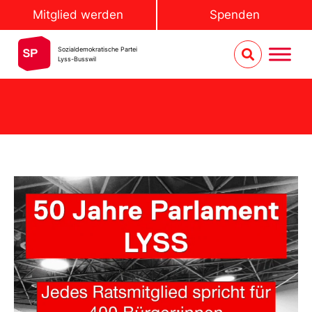
Mitglied werden
Spenden
Sozialdemokratische Partei
Lyss-Busswil